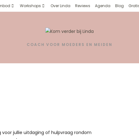
nbod
Workshops
Over Linda
Reviews
Agenda
Blog
Grati
COACH VOOR MOEDERS EN MEIDEN
voor jullie uitdaging of hulpvraag rondom