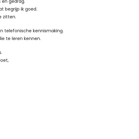
s en gedrag.
 begrijp ik goed.
e zitten.
en telefonische kennismaking.
llie te leren kennen.
s.
roet,