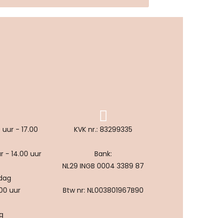
uur - 17.00
KVK nr.: 83299335
r - 14.00 uur
Bank:
NL29 INGB 0004 3389 87
dag
.00 uur
Btw nr: NL003801967B90
ag