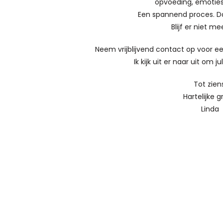
opvoeding, emotie
Een spannend proces. Dat
Blijf er niet me
Neem vrijblijvend contact op voor e
Ik kijk uit er naar uit om ju
Tot zien
Hartelijke g
Linda