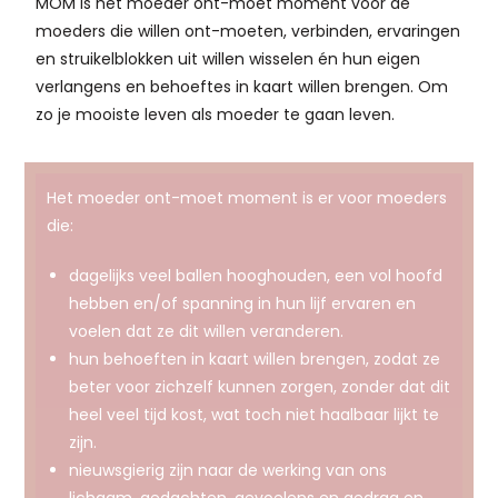
MOM is hét moeder ont-moet moment voor dé
moeders die willen ont-moeten, verbinden, ervaringen
en struikelblokken uit willen wisselen én hun eigen
verlangens en behoeftes in kaart willen brengen. Om
zo je mooiste leven als moeder te gaan leven.
Het moeder ont-moet moment is er voor moeders
die:
dagelijks veel ballen hooghouden, een vol hoofd
hebben en/of spanning in hun lijf ervaren en
voelen dat ze dit willen veranderen.
hun behoeften in kaart willen brengen, zodat ze
beter voor zichzelf kunnen zorgen, zonder dat dit
heel veel tijd kost, wat toch niet haalbaar lijkt te
zijn.
nieuwsgierig zijn naar de werking van ons
lichaam, gedachten, gevoelens en gedrag en