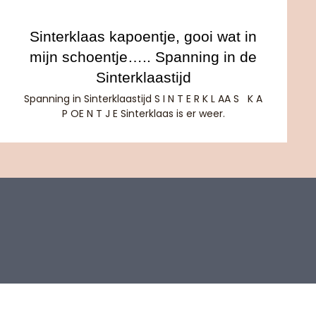
Sinterklaas kapoentje, gooi wat in
mijn schoentje….. Spanning in de
Sinterklaastijd
Spanning in Sinterklaastijd S I N T E R K L AA S K A
P OE N T J E Sinterklaas is er weer.