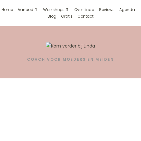
Home
Aanbod
Workshops
Over Linda
Reviews
Agenda
Blog
Gratis
Contact
COACH VOOR MOEDERS EN MEIDEN
Workshops
ouders